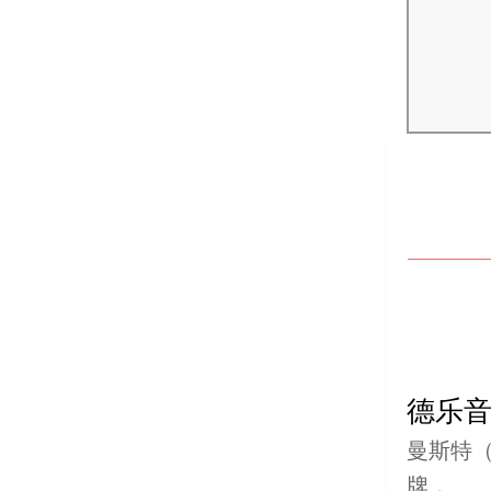
德乐
曼斯特（
牌，