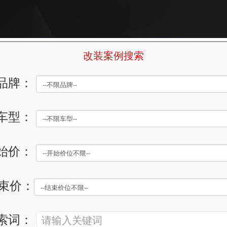
改装案例搜索
品牌：
车型：
始价：
束价：
索词：