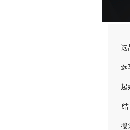
选
选
起
结
搜