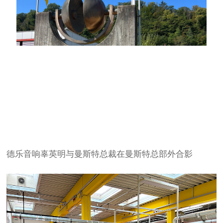
德乐
音响辜英明与曼斯特总裁在曼斯特总部外合影