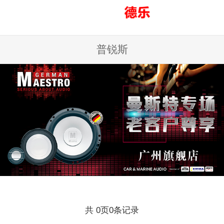
普锐斯
共
页
条记录
0
0