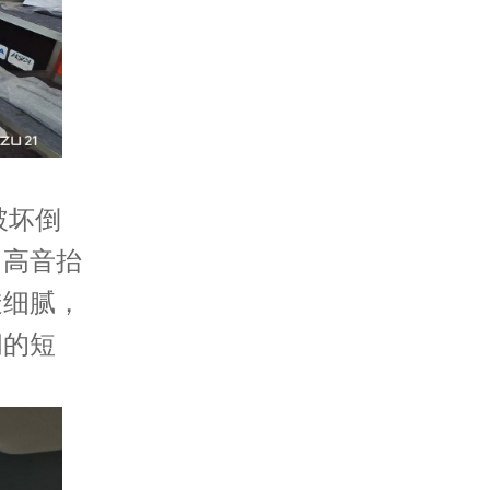
破坏倒
。高音抬
透细腻，
闷的短