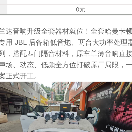
0元
兰达音响升级全套器材就位！全套哈曼卡
专用
JBL
后备箱低音炮、两台大功率处理
列，搭配四门隔音材料，原车单薄音响直
声场、动态、低频全方位打破原厂局限，
案正式开工。