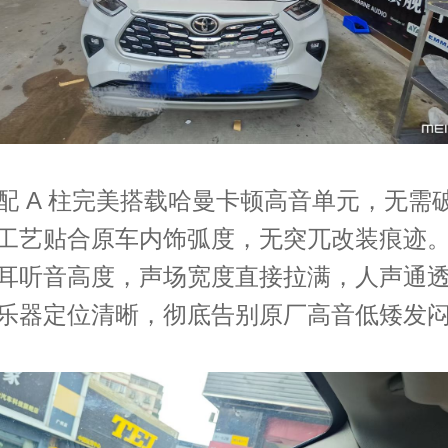
配 A 柱完美搭载哈曼卡顿高音单元，无需
工艺贴合原车
内饰
弧度，无突兀改装痕迹
耳听音高度，声场宽度直接拉满，人声通
乐器定位清晰，彻底告别原厂高音低矮发