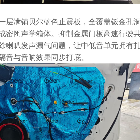
一层满铺
贝尔
蓝色止震板，全覆盖钣金孔
成密闭声学箱体。抑制金属门板高速行驶
除喇叭发声漏气问题，让中低音单元拥有
隔音与音响效果同步打底。