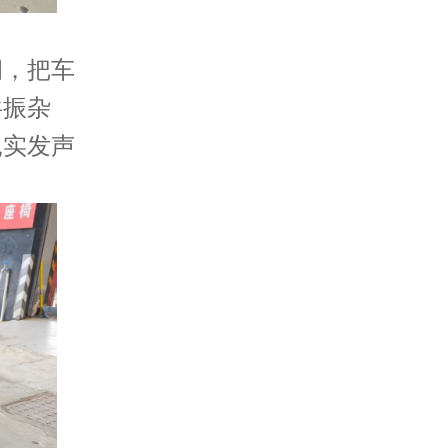
洞，把车
共振杂
扎实发声