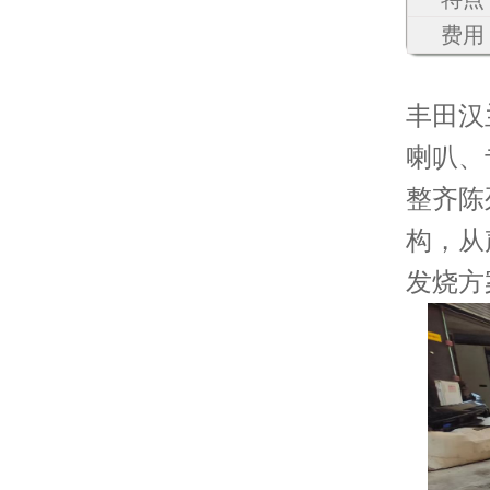
费用
丰田
汉
喇叭、
整齐陈
构，从
发烧方