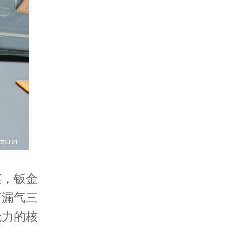
膜，钣金
声漏气三
无力的核