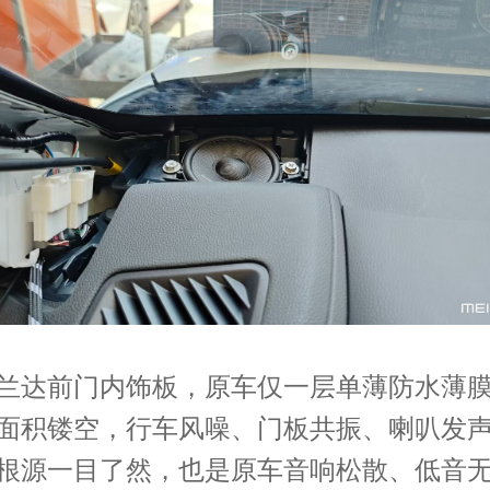
兰达前门内饰板，原车仅一层单薄防水薄
面积镂空，行车风噪、门板共振、喇叭发
根源一目了然，也是原车音响松散、低音