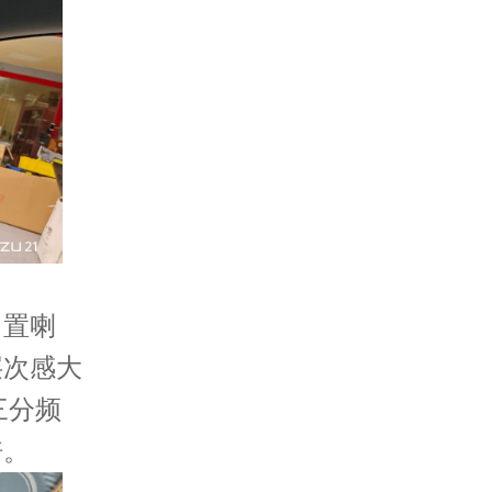
中置喇
层次感大
三分频
倍。