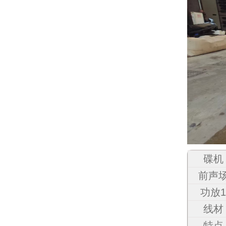
碟机
前声
功放
线材
特点