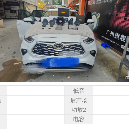
低音
场
后声场
1
功放2
电容