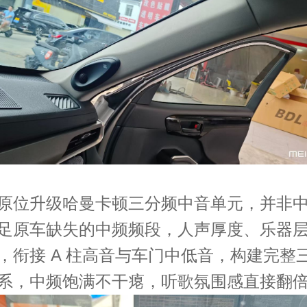
原位升级哈曼卡顿三分频中音单元，并非
足原车缺失的中频频段，人声厚度、乐器
，衔接 A 柱高音与车门中低音，构建完整
系，中频饱满不干瘪，听歌氛围感直接翻