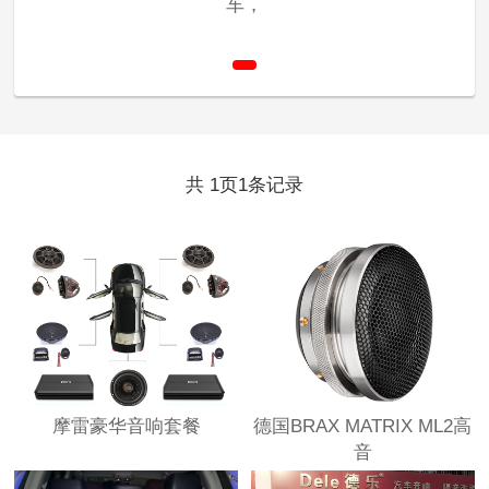
车，
共
页
条记录
1
1
摩雷豪华音响套餐
德国BRAX MATRIX ML2高
音