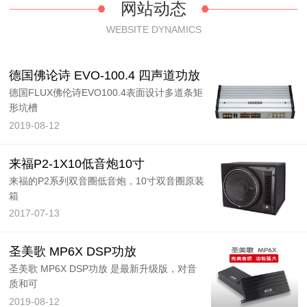
网站动态
WEBSITE DYNAMICS
德国佛论诗 EVO-100.4 四声道功放
德国FLUX佛伦诗EVO100.4表面设计多道条矩
形坑槽
2019-08-12
来福P2-1X10低音炮10寸
来福的P2系列双音圈低音炮，10寸双音圈原装
箱
2017-07-13
圣美歌 MP6X DSP功放
圣美歌 MP6X DSP功放 是最新升级版，对音
质和可
2019-08-12