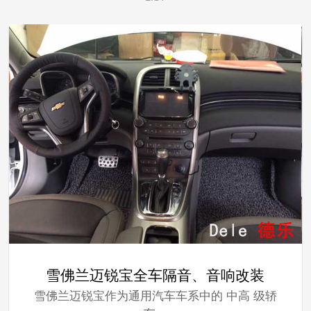
雪佛兰迈锐宝全车隔音、音响改装
雪佛兰迈锐宝作为通用汽车车系中的 中高 级轿