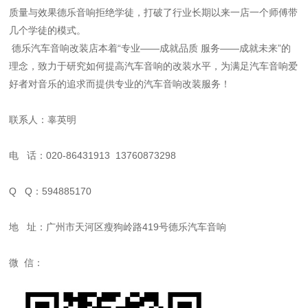
质量与效果德乐音响拒绝学徒，打破了行业长期以来一店一个师傅带
几个学徒的模式。
德乐汽车音响改装店本着
“
专业
——
成就品质 服务
——
成就未来
”
的
理念，致力于研究如何提高汽车音响的改装水平，为满足汽车音响爱
好者对音乐的追求而提供专业的汽车音响改装服务！
联系人：辜英明
电 话：020-86431913 13760873298
Q Q：594885170
地 址：广州市天河区瘦狗岭路419号德乐汽车音响
微 信：